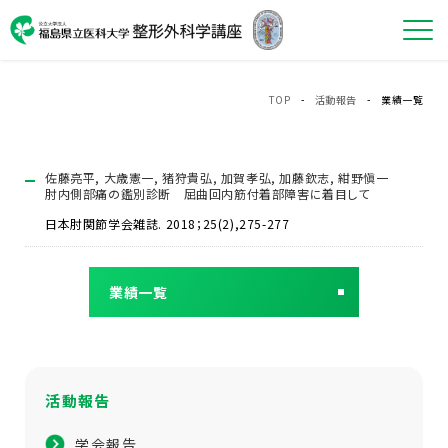
TOP
-
活動報告
- 業績一覧
佐藤亮平, 大歳憲一, 猪狩貴弘, 加賀孝弘, 加藤欽志, 紺野愼一
肘内側部痛の鑑別診断 屈曲回内筋付着部障害に着目して
日本肘関節学会雑誌. 2018；25(2),275-277
業績一覧
活動報告
学会報告