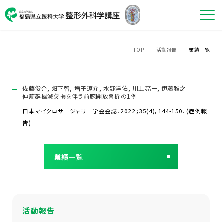
TOP
-
活動報告
- 業績一覧
佐藤俊介, 畑下智, 増子遼介, 水野洋佑, 川上亮一, 伊藤雅之
伸筋群挫滅欠損を伴う前腕開放骨折の1例
日本マイクロサージャリー学会会誌．2022；35(4)，144-150．(症例報
告)
業績一覧
活動報告