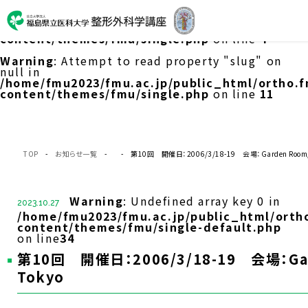
Warning
: Undefined array key 0 in
/home/fmu2023/fmu.ac.jp/public_html/ortho.f
content/themes/fmu/single.php
on line
4
Warning
: Attempt to read property "slug" on
null in
/home/fmu2023/fmu.ac.jp/public_html/ortho.f
content/themes/fmu/single.php
on line
11
TOP
-
お知らせ一覧
- - 第10回 開催日：2006/3/18-19 会場：Garden Room
Warning
: Undefined array key 0 in
2023.10.27
/home/fmu2023/fmu.ac.jp/public_html/orth
content/themes/fmu/single-default.php
on line
34
第10回 開催日：2006/3/18-19 会場：Gar
Tokyo